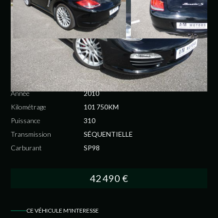
PORSCHE
BOXTER S
Année
2010
Kilométrage
101 750KM
Puissance
310
Transmission
SÉQUENTIELLE
Carburant
SP98
42 490 €
CE VÉHICULE M'INTERESSE