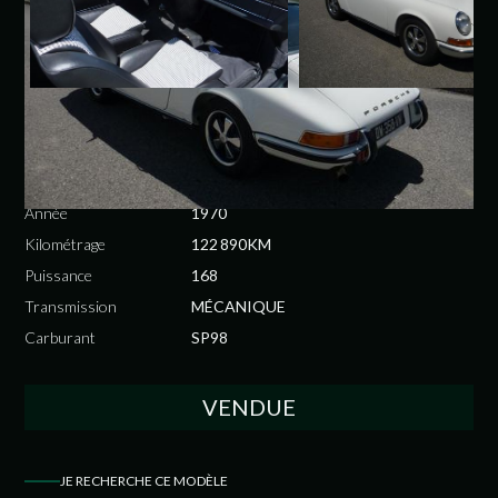
PORSCHE
911 TARGA 2.2E 1970
Année
1970
Kilométrage
122 890KM
Puissance
168
Transmission
MÉCANIQUE
Carburant
SP98
VENDUE
JE RECHERCHE CE MODÈLE