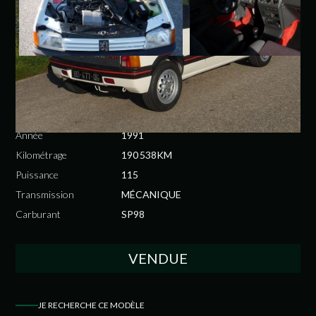
PEUGEOT
205 GTI 115CV
Année
1991
Kilométrage
190 538KM
Puissance
115
Transmission
MÉCANIQUE
Carburant
SP98
VENDUE
JE RECHERCHE CE MODÈLE